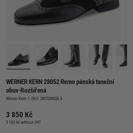
Load image 1 in gallery view
Load image 2 in gallery view
Load image 3 in gallery view
Load image 4 in 
Lo
WERNER KERN 28052 Remo pánská taneční
obuv-Rozšířená
Werner Kern
|
SKU:
28052NSBL5
3 850 Kč
3 182 Kč without VAT