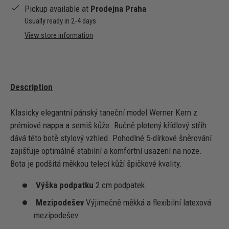
Pickup available at
Prodejna Praha
Usually ready in 2-4 days
View store information
Description
Klasicky elegantní pánský taneční model Werner Kern z
prémiové nappa a semiš kůže. Ručně pletený křídlový střih
dává této botě stylový vzhled. Pohodlné 5-dírkové šněrování
zajišťuje optimálně stabilní a komfortní usazení na noze.
Bota je podšitá měkkou telecí kůží špičkové kvality.
Výška podpatku
2 cm podpatek
Mezipodešev
Výjimečně měkká a flexibilní latexová
mezipodešev