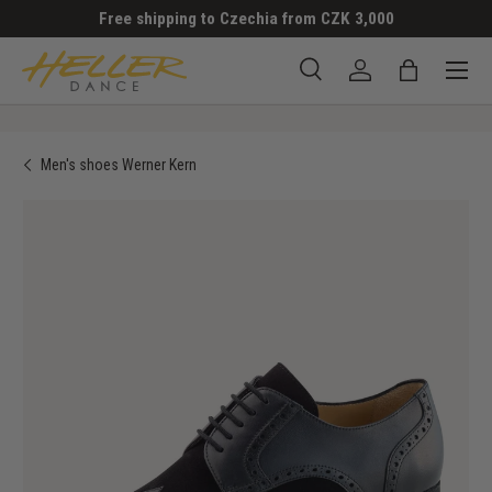
Free shipping to Czechia from CZK 3,000
SKIP TO CONTENT
Menu
Search
Log in
Bag
Search
Search
Men's shoes Werner Kern