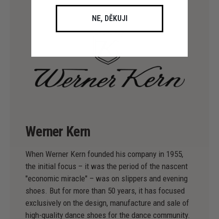
NE, DĚKUJI
Werner Kern
When Werner Kern founded his company in 1955,
the initial focus – it was the period of the nascent
"economic miracle" – was on slippers and evening
shoes. But for more than 50 years, it has focused
exclusively on the design, manufacture and sale of
high-quality dance shoes for the dance community.