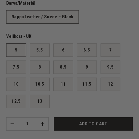
Barva/Materiál
Nappa leather / Suede – Black
Velikost - UK
5
5.5
6
6.5
7
7.5
8
8.5
9
9.5
10
10.5
11
11.5
12
12.5
13
Qty
ADD TO CART
-
+