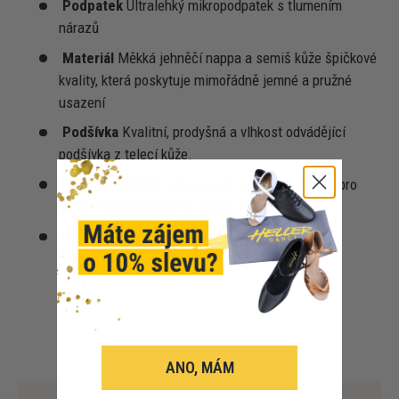
Podpatek
Ultralehký mikropodpatek s tlumením
nárazů
Materiál
Měkká jehněčí nappa a semiš kůže špičkové
kvality, která poskytuje mimořádně jemné a pružné
usazení
Podšívka
Kvalitní, prodyšná a vlhkost odvádějící
podšívka z telecí kůže.
Vnější podrážka
Velmi kvalitní semišová kůže pro
lehké a kontrolovatelné otáčení a sklouzávání
Očka
Očka bez niklu.
ANO, MÁM