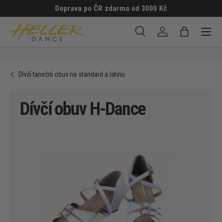
Doprava po ČR zdarma od 3000 Kč
PŘESKOČIT NA OBSAH
Menu
Hledat
Přihlásit se
Taška
Hledat
Hledat
Dívčí taneční obuv na standard a latinu
Dívčí obuv H-Dance