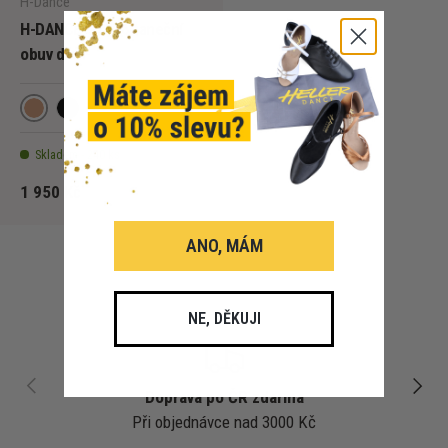
H-Dance
H-DANCE G2176 taneční
obuv dívčí
Tan Satin
Black Satin
Skladem - 240 ks
1 950 Kč
ANO, MÁM
NE, DĚKUJI
PŘEDCHOZÍ
DALŠÍ
Doprava po ČR zdarma
Při objednávce nad 3000 Kč