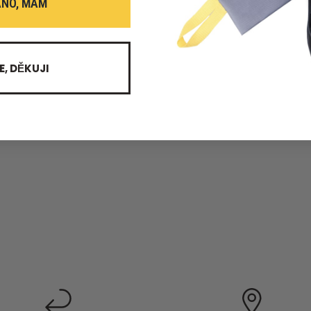
ANO, MÁM
E, DĚKUJI