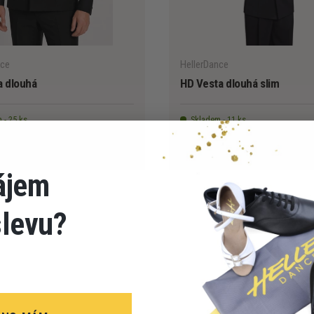
VYBERTE MOŽNOSTI
nce
HellerDance
a dlouhá
HD Vesta dlouhá slim
 - 25 ks
Skladem - 11 ks
č
3 190 Kč
1 950 Kč
ájem
slevu?