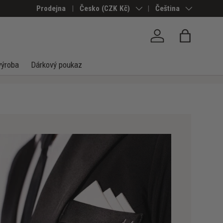
Prodejna
Země/Region
Česko (CZK Kč)
Jazyk
Čeština
Přihlásit se
Taška
výroba
Dárkový poukaz