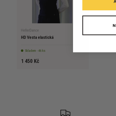
VYBERTE MOŽNOSTI
N
HellerDance
HD Vesta elastická
Skladem - 46 ks
1 450 Kč