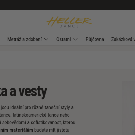
Metráž a zdobení
Ostatní
Půjčovna
Zakázková 
a a vesty
é jsou ideální pro různé taneční styly a
í tance, latinskoamerické tance nebo
í sebevědomí a sofistikovanost, kterou
tním materiálům
budete mít jistotu