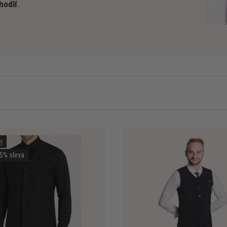
hodlí
.
j
5% sleva