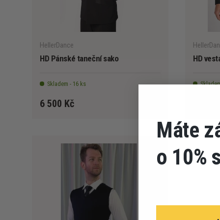
VYBERTE MOŽNOSTI
HellerDance
HellerDa
HD Pánské taneční sako
HD vest
Skladem - 16 ks
Skladem
6 500 Kč
490 K
Máte z
o 10% 