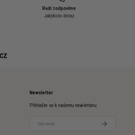
Radi zodpovíme
Jakýkoliv dotaz
cz
Newsletter
Přihlašte se k našemu newletteru.
Email
PŘIHLÁSIT SE K