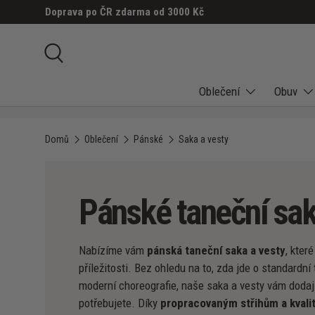
Doprava po ČR zdarma od 3000 Kč
PŘESKOČIT NA OBSAH
Hledat
Oblečení
Obuv
Domů
Oblečení
Pánské
Saka a vesty
Pánské taneční sak
Nabízíme vám
pánská taneční saka a vesty
, kter
příležitosti. Bez ohledu na to, zda jde o standardn
moderní choreografie, naše saka a vesty vám dodaj
potřebujete. Díky
propracovaným střihům a kvali