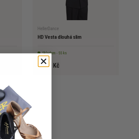
VYBERTE MOŽNOSTI
VYBERTE MOŽNO
HellerDance
HD Vesta dlouhá slim
Skladem - 55 ks
3 390 Kč