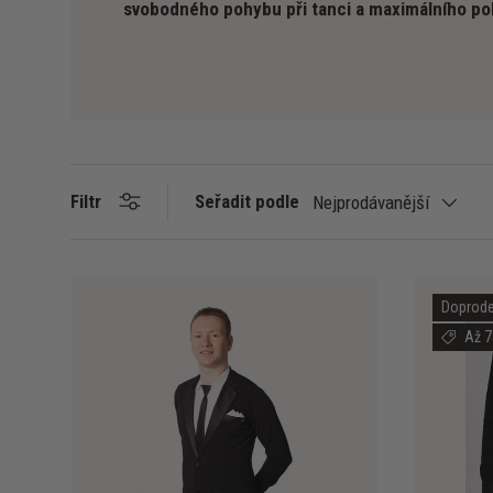
svobodného pohybu při tanci a maximálního po
Seřadit podle
Filtr
Nejprodávanější
Doprode
Až 7