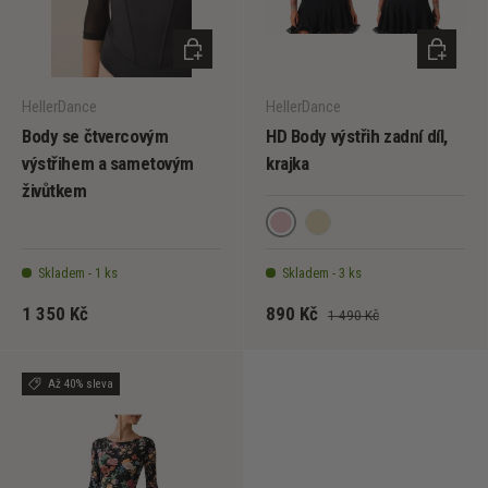
VYBERTE MOŽNOSTI
VYBERT
HellerDance
HellerDance
Body se čtvercovým
HD Body výstřih zadní díl,
výstřihem a sametovým
krajka
živůtkem
Powder
Krémová
Skladem - 1 ks
Skladem - 3 ks
1 350 Kč
890 Kč
1 490 Kč
Až 40% sleva