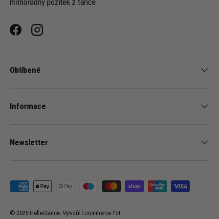
mimořádný požitek z tance.
Facebook
Instagram
Oblíbené
Informace
Newsletter
Přijímané platební metody
© 2026
HellerDance
.
Vytvořil
Ecommerce Pot
.