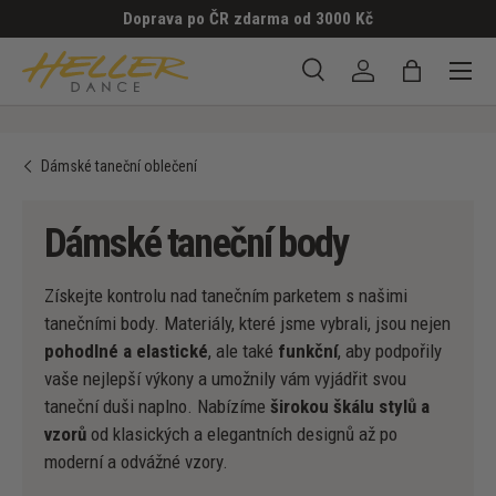
Doprava po ČR zdarma od 3000 Kč
PŘESKOČIT NA OBSAH
Menu
Hledat
Přihlásit se
Taška
Hledat
Hledat
Dámské taneční oblečení
Dámské taneční body
Získejte kontrolu nad tanečním parketem s našimi
tanečními body. Materiály, které jsme vybrali, jsou nejen
pohodlné a elastické
, ale také
funkční
, aby podpořily
vaše nejlepší výkony a umožnily vám vyjádřit svou
taneční duši naplno. Nabízíme
širokou škálu stylů a
vzorů
od klasických a elegantních designů až po
moderní a odvážné vzory.