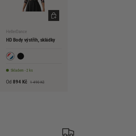
VYBERTE MOŽNOSTI
HellerDance
HD Body výstřih, skládky
Květiny
Black
Skladem - 2 ks
Od
894 Kč
1 490 Kč