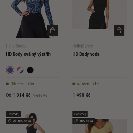
VYBERTE MOŽNOSTI
VYBERT
HellerDance
HellerDance
HD Body oválný výstřih
HD Body voda
Purple
Mramor
Black
Skladem - 11 ks
Skladem - 1 ks
Od
1 014 Kč
1 490 Kč
1 690 Kč
Doprodej
Doprodej
Až 40% sleva
40% sleva