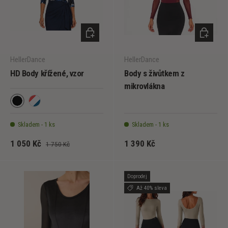
VYBERTE MOŽNOSTI
VYBERT
HellerDance
HellerDance
HD Body křížené, vzor
Body s živůtkem z
mikrovlákna
017
Pestrobarevné
Skladem - 1 ks
Skladem - 1 ks
1 050 Kč
1 390 Kč
1 750 Kč
Doprodej
Až 40% sleva