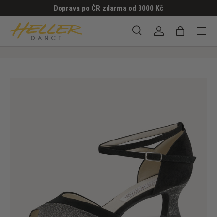
Doprava po ČR zdarma od 3000 Kč
PŘESKOČIT NA OBSAH
Menu
Hledat
Přihlásit se
Taška
Hledat
Hledat