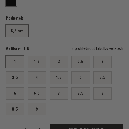
Nappa Leather – Black
Podpatek
5,5 cm
→ prohlédnout tabulku velikostí
Velikost - UK
1
1.5
2
2.5
3
3.5
4
4.5
5
5.5
6
6.5
7
7.5
8
8.5
9
Množství