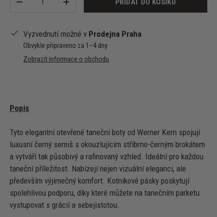
PŘIDAT DO KOŠÍKU
-
+
Vyzvednutí možné v
Prodejna Praha
Obvykle připraveno za 1–4 dny
Zobrazit informace o obchodu
Popis
Tyto elegantní otevřené taneční boty od Werner Kern spojují
luxusní černý semiš s okouzlujícím stříbrno-černým brokátem
a vytváří tak působivý a rafinovaný vzhled. Ideální pro každou
taneční příležitost. Nabízejí nejen vizuální eleganci, ale
především výjimečný komfort. Kotníkové pásky poskytují
spolehlivou podporu, díky které můžete na tanečním parketu
vystupovat s grácií a sebejistotou.