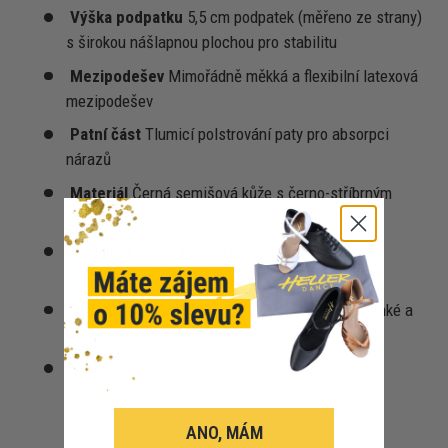
Výška podpatku
5,5 cm podpatek (měřeno ze strany)
s širokou nášlapnou plochou pro stabilitu
Mezipodešev
Mimořádně měkká a flexibilní latexová
mezipodešev
Patní část
Tlumicí polstrování paty pro absorpci
nárazů
Materiál
Černá semišová kůže s černo-stříbrným
brokátem
Podšívka
Velmi kvalitní prodyšná a vlhkost
absorbující kožená podšívka
Vnější podrážka
Kvalitní semišová kůže pro lehké a
kontrolované otáčení a sklouzávání
Spona
Spona s cvočkem bez obsahu niklu
ANO, MÁM