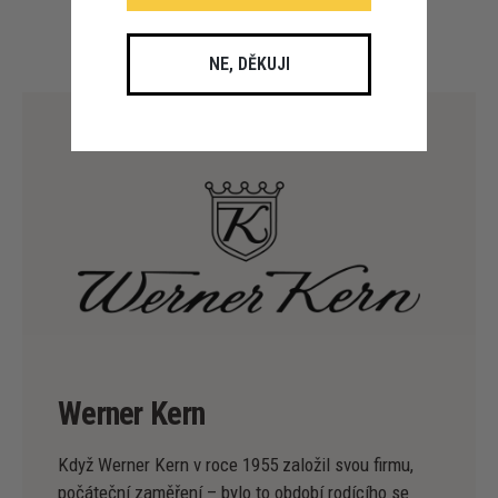
NE, DĚKUJI
Werner Kern
Když Werner Kern v roce 1955 založil svou firmu,
počáteční zaměření – bylo to období rodícího se