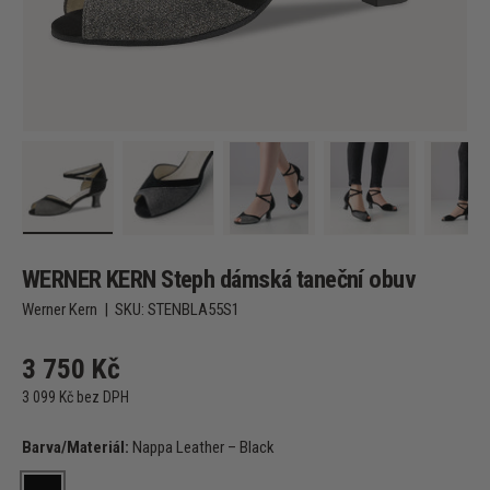
Načíst obrázek 1 v zobrazení galerie
Načíst obrázek 2 v zobrazení galerie
Načíst obrázek 3 v zobrazení g
Načíst obrázek 4
Na
WERNER KERN Steph dámská taneční obuv
Werner Kern
|
SKU:
STENBLA55S1
3 750 Kč
3 099 Kč bez DPH
Barva/Materiál:
Nappa Leather – Black