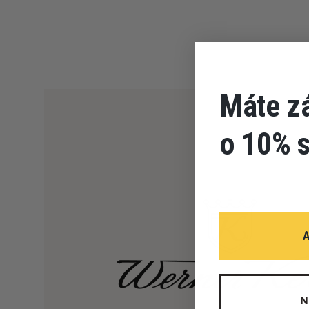
Máte z
o 10% 
N