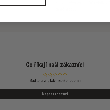
spokojených zákazníků učinily z f
taneční obuví.
Co říkají naši zákazníci
Buďte první, kdo napíše recenzi
Napsat recenzi