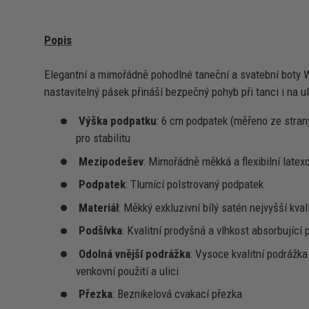
Popis
Elegantní a mimořádně pohodlné taneční a svatební boty W
nastavitelný pásek přináší bezpečný pohyb při tanci i na ul
Výška podpatku
: 6 cm podpatek (měřeno ze stran
pro stabilitu
Mezipodešev
: Mimořádně měkká a flexibilní late
Podpatek
: Tlumící polstrovaný podpatek
Materiál
: Měkký exkluzivní bílý satén nejvyšší kval
Podšívka
: Kvalitní prodyšná a vlhkost absorbující 
Odolná vnější podrážka
: Vysoce kvalitní podrážk
venkovní použití a ulici
Přezka
: Beznikelová cvakací přezka