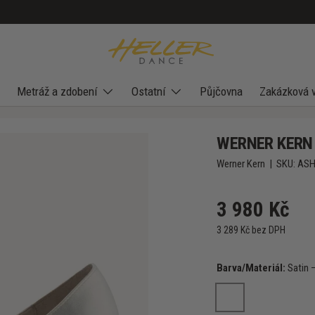
Metráž a zdobení
Ostatní
Půjčovna
Zakázková 
WERNER KERN A
Werner Kern
|
SKU:
AS
3 980 Kč
3 289 Kč bez DPH
Barva/Materiál:
Satin 
Satin – White