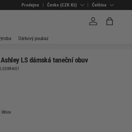
Prodejna
Země/Region
Česko (CZK Kč)
Jazyk
Čeština
Přihlásit se
Taška
výroba
Dárkový poukaz
shley LS dámská taneční obuv
HLSSWH6S1
– White