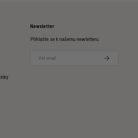
Newsletter
Přihlašte se k našemu newletteru.
Email
PŘIHLÁSIT SE K
ínky