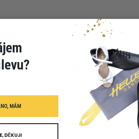
ájem
slevu?
Werner Kern
Když Werner Kern v roce 1955 zalo
období rodícího se "hospodářského
Více než 50 let už se ale zaměřuj
ANO, MÁM
kvalitních tanečních bot pro tane
Taneční boty Werner Kern jsou d
více než 50 zemí po celém světě 
E, DĚKUJI
nabízejících také adekvátní porade