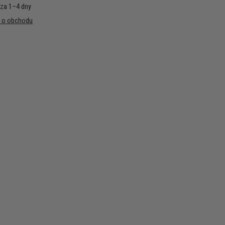
 za 1–4 dny
e o obchodu