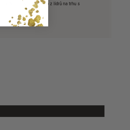
irmy Werner Kern jednoho z lídrů na trhu s