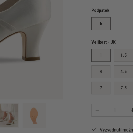
Podpatek
6
Velikost - UK
1
1.5
4
4.5
7
7.5
Množství
-
Vyzvednutí mož
zení galerie
ázek 4 v zobrazení galerie
Načíst obrázek 5 v zobrazení galerie
Načíst obrázek 6 v zobrazení galerie