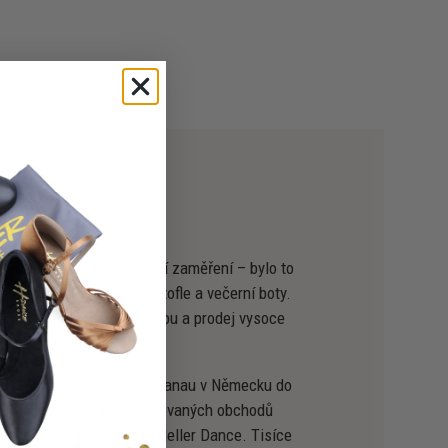
žil svou firmu, počáteční zaměření – bylo to
 zázraku" – bylo na pantofle a večerní boty.
e výhradně na návrh, výrobu a prodej vysoce
ční komunitu.
odávány ze sídla firmy v Hanau v Německu do
– nejčastěji do specializovaných obchodů
nství, jako je například Heller Dance. Tisíce