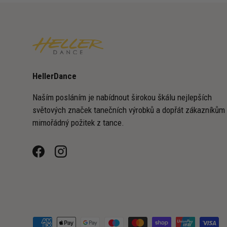
HellerDance
Naším posláním je nabídnout širokou škálu nejlepších
světových značek tanečních výrobků a dopřát zákazníkům
mimořádný požitek z tance.
Facebook
Instagram
Přijímané platební metody