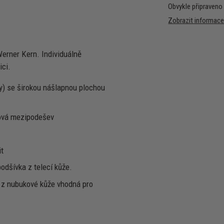
Obvykle připraveno
Zobrazit informac
erner Kern. Individuálně
ici.
y) se širokou nášlapnou plochou
xová mezipodešev
it
podšívka z telecí kůže.
a z nubukové kůže vhodná pro