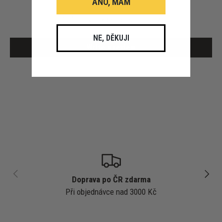
ANO, MÁM
Buďte první, kdo napíše recenzi
NE, DĚKUJI
Write a review
PŘEDCHOZÍ
DALŠÍ
Doprava po ČR zdarma
Při objednávce nad 3000 Kč