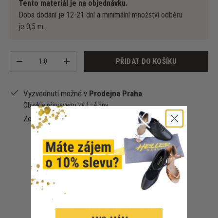
Tento materiál je na objednávku.
Doba dodání je 12-21 dní a minimální množství odběru
je 0,5 m.
Množství
PŘIDAT DO KOŠÍKU
-
+
Vyzvednutí možné v
Prodejna Praha
Obvykle připraveno za 1–4 dny
Zobrazit informace o obchodu
Co říkají naši zákazníci