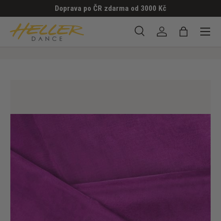
Doprava po ČR zdarma od 3000 Kč
PŘESKOČIT NA OBSAH
Menu
Hledat
Přihlásit se
Taška
Hledat
Hledat