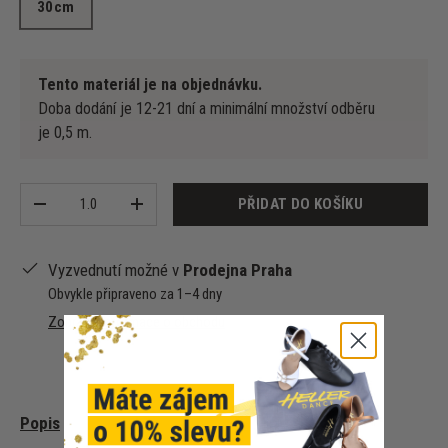
30cm
Tento materiál je na objednávku.
Doba dodání je 12-21 dní a minimální množství odběru
je 0,5 m.
Množství
PŘIDAT DO KOŠÍKU
-
+
Vyzvednutí možné v
Prodejna Praha
Obvykle připraveno za 1–4 dny
Zobrazit informace o obchodu
Popis