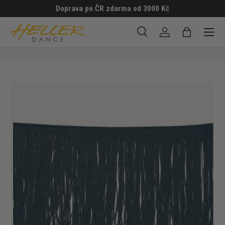
Doprava po ČR zdarma od 3000 Kč
PŘESKOČIT NA OBSAH
Menu
Hledat
Přihlásit se
Taška
Hledat
Hledat