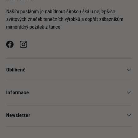
Naším posláním je nabídnout širokou škálu nejlepších
světových značek tanečních výrobků a dopřát zákazníkům
mimořádný požitek z tance.
Facebook
Instagram
Oblíbené
-
+
Informace
Newsletter