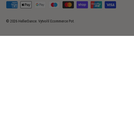
Přijímané platební metody
© 2026
HellerDance
.
Vytvořil
Ecommerce Pot
.