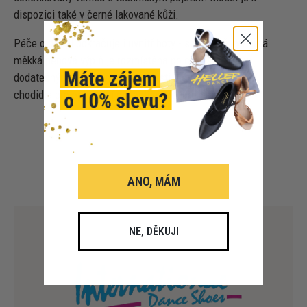
dispozici také v černé lakované kůži.
Péče o detail pokračuje i uvnitř boty - speciálně vyvinutá
měkká pěnová výplň je rozmístěna po celé stélce s
dodatečným polstrováním v oblasti paty a přední části
chodidla pro optimální pohodlí a podporu.
ANO, MÁM
NE, DĚKUJI