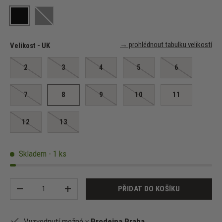
Black Leather / AirMesh
Black Patent/ AirMesh
→ prohlédnout tabulku velikostí
Velikost - UK
2
3
4
5
6
7
8
9
10
11
12
13
Skladem - 1 ks
Množství
PŘIDAT DO KOŠÍKU
-
+
Vyzvednutí možné v
Prodejna Praha