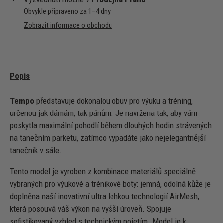
Obvykle připraveno za 1–4 dny
Zobrazit informace o obchodu
Popis
Tempo
představuje dokonalou obuv pro výuku a tréning,
určenou jak dámám, tak pánům. Je navržena tak, aby vám
poskytla maximální pohodlí během dlouhých hodin strávených
na tanečním parketu, zatímco vypadáte jako nejelegantnější
tanečník v sále.
Tento model je vyroben z kombinace materiálů speciálně
vybraných pro výukové a trénikové boty: jemná, odolná kůže je
doplněna naší inovativní ultra lehkou technologií AirMesh,
která posouvá váš výkon na vyšší úroveň. Spojuje
sofistikovaný vzhled s technickým pojetím. Model je k