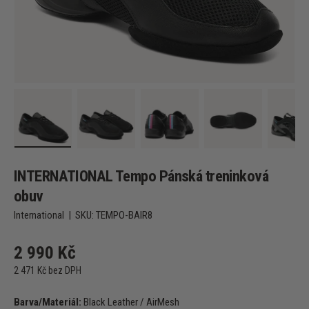
Načíst obrázek 1 v zobrazení galerie
Načíst obrázek 2 v zobrazení galerie
Načíst obrázek 3 v zobrazení g
Načíst obrázek 4
Na
INTERNATIONAL Tempo Pánská treninková
obuv
International
|
SKU:
TEMPO-BAIR8
2 990 Kč
2 471 Kč bez DPH
Barva/Materiál:
Black Leather / AirMesh