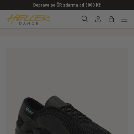
Doprava po ČR zdarma od 3000 Kč
PŘESKOČIT NA OBSAH
Menu
Hledat
Přihlásit se
Taška
Hledat
Hledat