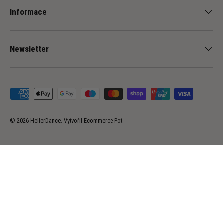
Informace
Newsletter
Přijímané platební metody
© 2026
HellerDance
.
Vytvořil
Ecommerce Pot
.