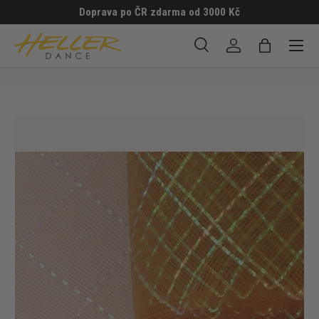
Doprava po ČR zdarma od 3000 Kč
PŘESKOČIT NA OBSAH
Menu
Hledat
Přihlásit se
Taška
Hledat
Hledat