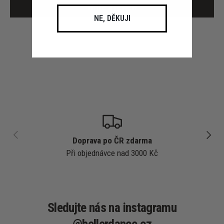
Write a review
NE, DĚKUJI
PŘEDCHOZÍ
DALŠÍ
Doprava po ČR zdarma
Při objednávce nad 3000 Kč
Sledujte nás na instagramu
@hellerdance.cz