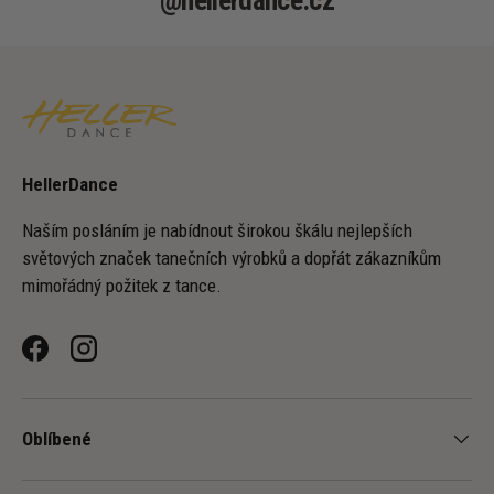
HellerDance
Naším posláním je nabídnout širokou škálu nejlepších
světových značek tanečních výrobků a dopřát zákazníkům
mimořádný požitek z tance.
Facebook
Instagram
Oblíbené
-
+