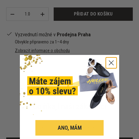
Množství
PŘIDAT DO KOŠÍKU
-
+
Vyzvednutí možné v
Prodejna Praha
Obvykle připraveno za 1–4 dny
Zobrazit informace o obchodu
Co říkají naši zákazníci
Buďte první, kdo napíše recenzi
ANO, MÁM