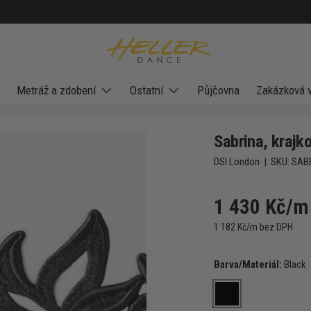
Metráž a zdobení
Ostatní
Půjčovna
Zakázková 
Sabrina, krajk
DSI London
|
SKU:
SAB
1 430 Kč/m
1 182 Kč/m bez DPH
Barva/Materiál:
Black
Black