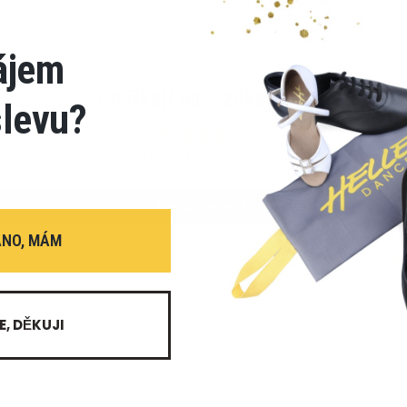
ájem
Co říkají naši zákazníci
slevu?
Buďte první, kdo napíše recenzi
Napsat recenzi
ANO, MÁM
E, DĚKUJI