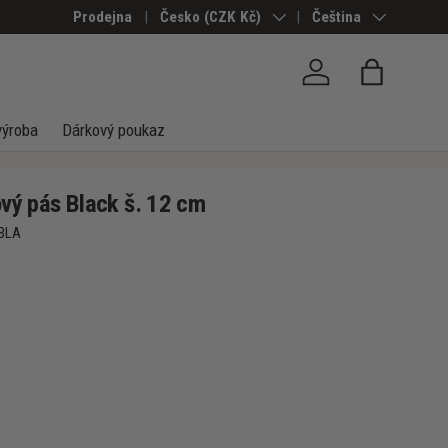
Prodejna
Země/Region
Česko (CZK Kč)
Jazyk
Čeština
Přihlásit se
Taška
výroba
Dárkový poukaz
ový pás Black š. 12 cm
BLA