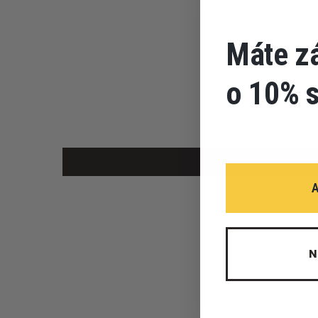
Máte z
o 10% 
N