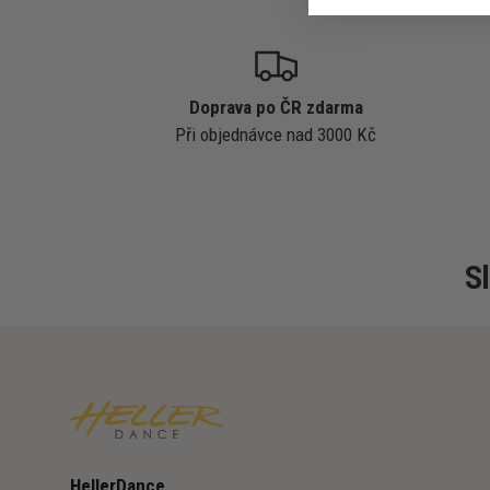
Doprava po ČR zdarma
Při objednávce nad 3000 Kč
S
HellerDance