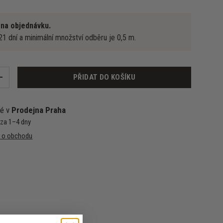
 na objednávku.
1 dní a minimální množství odběru je 0,5 m.
PŘIDAT DO KOŠÍKU
+
né v
Prodejna Praha
 za 1–4 dny
e o obchodu