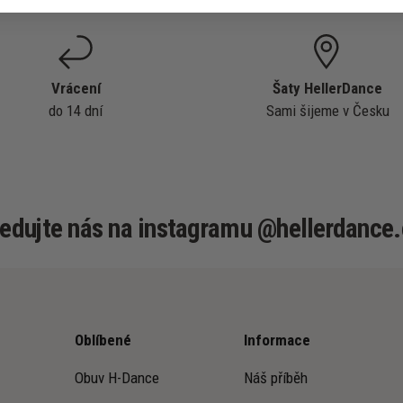
Vrácení
Šaty HellerDance
do 14 dní
Sami šijeme v Česku
ledujte nás na instagramu @hellerdance.
Oblíbené
Informace
Obuv H-Dance
Náš příběh