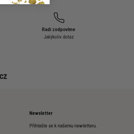
Radi zodpovíme
Jakýkoliv dotaz
cz
Newsletter
Přihlašte se k našemu newletteru.