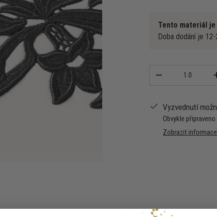
Tento materiál je
Doba dodání je 12-2
Množství
-
Vyzvednutí mož
Obvykle připraveno
Zobrazit informac
-
+