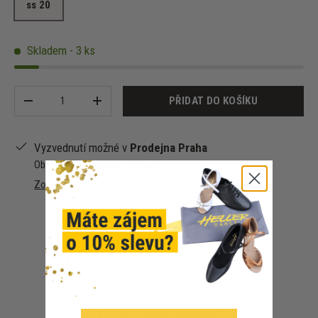
ss 20
Skladem - 3 ks
Množství
PŘIDAT DO KOŠÍKU
-
+
Vyzvednutí možné v
Prodejna Praha
Obvykle připraveno za 1–4 dny
Zobrazit informace o obchodu
Co říkají naši zákazníci