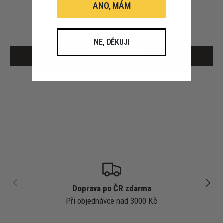
ANO, MÁM
Buďte první, kdo napíše recenzi
NE, DĚKUJI
Napsat recenzi
PŘEDCHOZÍ
DALŠÍ
Doprava po ČR zdarma
Při objednávce nad 3000 Kč