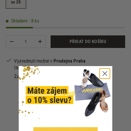
ss 20
Skladem - 8 ks
Množství
PŘIDAT DO KOŠÍKU
-
+
Vyzvednutí možné v
Prodejna Praha
Obvykle připraveno za 1–4 dny
Zobrazit informace o obchodu
Co říkají naši zákazníci