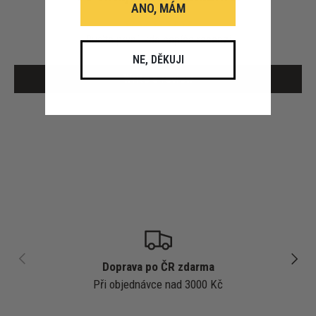
ANO, MÁM
Buďte první, kdo napíše recenzi
NE, DĚKUJI
Write a review
PŘEDCHOZÍ
DALŠÍ
Doprava po ČR zdarma
Při objednávce nad 3000 Kč