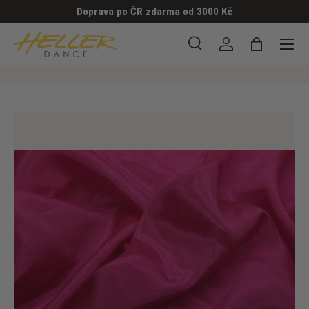
Doprava po ČR zdarma od 3000 Kč
PŘESKOČIT NA OBSAH
Menu
Hledat
Přihlásit se
Taška
Hledat
Hledat