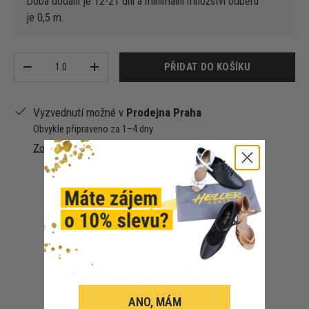
Doba dodání je 12-21 dní a minimální množství odběru
je 0,5 m.
Množství
PŘIDAT DO KOŠÍKU
-
+
Vyzvednutí možné v
Prodejna Praha
Obvykle připraveno za 1–4 dny
Zobrazit informace o obchodu
Co říkají naši zákazníci
ANO, MÁM