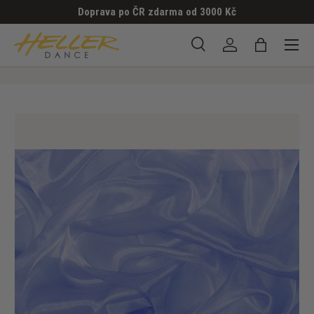
Doprava po ČR zdarma od 3000 Kč
PŘESKOČIT NA OBSAH
Menu
Hledat
Přihlásit se
Taška
Hledat
Hledat