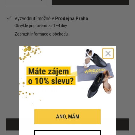
-
+
Vyzvednutí možné v
Prodejna Praha
Obvykle připraveno za 1–4 dny
Zobrazit informace o obchodu
Co říkají naši zákazníci
Buďte první, kdo napíše recenzi
ANO, MÁM
Napsat recenzi