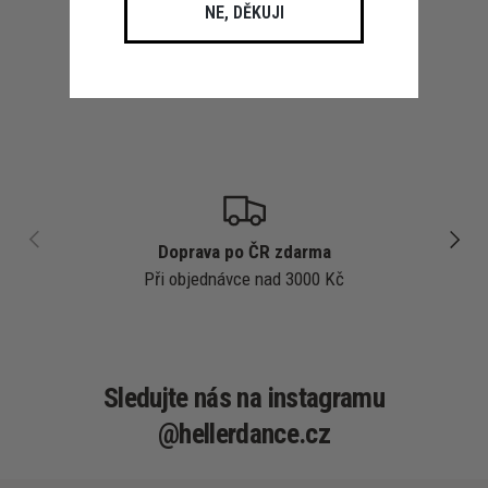
NE, DĚKUJI
PŘEDCHOZÍ
DALŠÍ
Doprava po ČR zdarma
Při objednávce nad 3000 Kč
Sledujte nás na instagramu
@hellerdance.cz