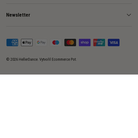
Newsletter
Přijímané platební metody
© 2026
HellerDance
.
Vytvořil
Ecommerce Pot
.