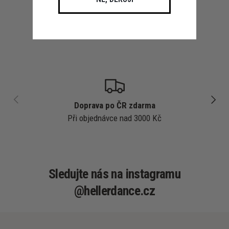
PŘEDCHOZÍ
DALŠÍ
Doprava po ČR zdarma
Při objednávce nad 3000 Kč
Sledujte nás na instagramu
@hellerdance.cz