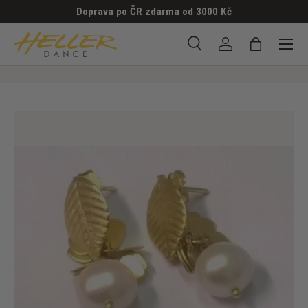
Doprava po ČR zdarma od 3000 Kč
PŘESKOČIT NA OBSAH
Menu
Hledat
Přihlásit se
Taška
Hledat
Hledat