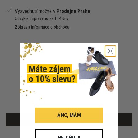
Vyzvednutí možné v
Prodejna Praha
Obvykle připraveno za 1–4 dny
Zobrazit informace o obchodu
Co říkají naši zákazníci
Buďte první, kdo napíše recenzi
ANO, MÁM
Napsat recenzi
NE, DĚKUJI