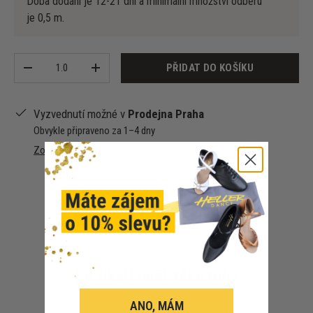
Doba dodání je 12-21 dní a minimální množství odběru
je 0,5 m.
Množství
PŘIDAT DO KOŠÍKU
-
+
Vyzvednutí možné v
Prodejna Praha
Obvykle připraveno za 1–4 dny
Zobrazit informace o obchodu
Co říkají naši zákazníci
ANO, MÁM