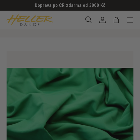
Doprava po ČR zdarma od 3000 Kč
PŘESKOČIT NA OBSAH
Menu
Hledat
Přihlásit se
Taška
Hledat
Hledat