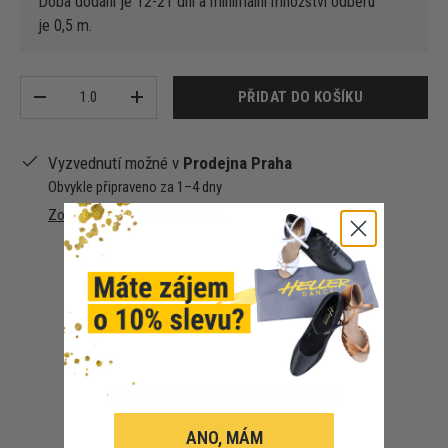
Doba dodání je 12-21 dní a minimální množství odběru
je 0,5 m.
Množství
PŘIDAT DO KOŠÍKU
-
+
Vyzvednutí možné v
Prodejna Praha
Obvykle připraveno za 1–4 dny
Zobrazit informace o obchodu
Co říkají naši zákazníci
ANO, MÁM