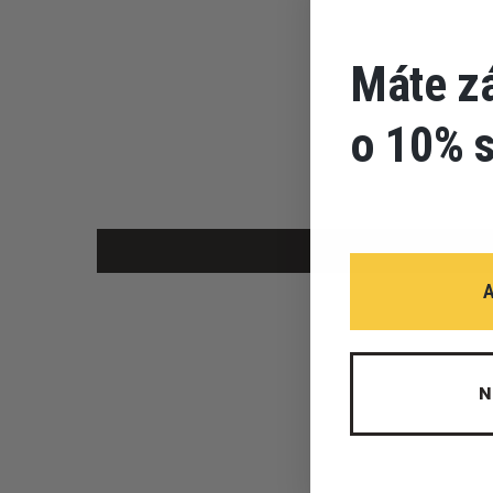
Máte z
o 10% 
N