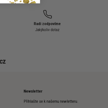
Radi zodpovíme
Jakýkoliv dotaz
cz
Newsletter
Přihlašte se k našemu newletteru.