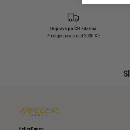
Doprava po ČR zdarma
Při objednávce nad 3000 Kč
S
HellerDance