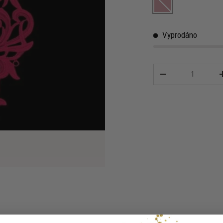
Cherry Red
Vyprodáno
Množství
-