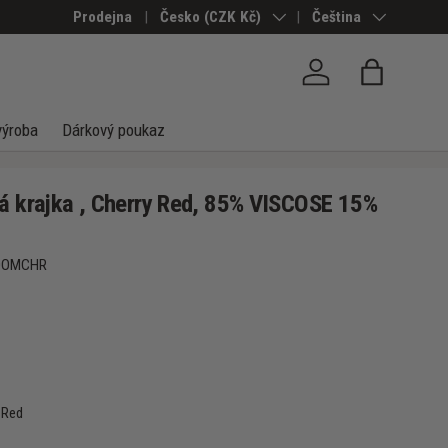
Prodejna
Země/Region
Česko (CZK Kč)
Jazyk
Čeština
Přihlásit se
Taška
výroba
Dárkový poukaz
á krajka , Cherry Red, 85% VISCOSE 15%
DOMCHR
 Red