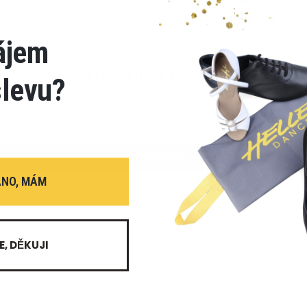
ájem
Co říkají naši zákazníci
slevu?
Buďte první, kdo napíše recenzi
Napsat recenzi
ANO, MÁM
E, DĚKUJI