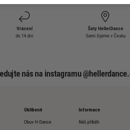
Vrácení
Šaty HellerDance
do 14 dní
Sami šijeme v Česku
ledujte nás na instagramu @hellerdance.
Oblíbené
Informace
Obuv H-Dance
Náš příběh