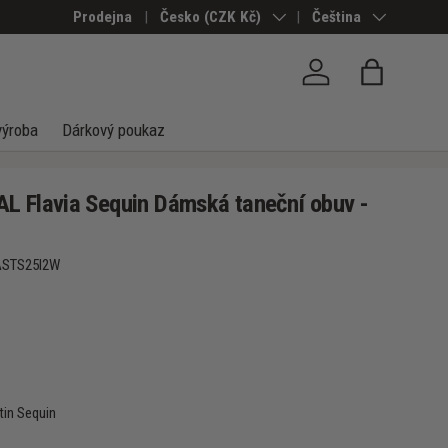
Prodejna
Země/Region
Česko (CZK Kč)
Jazyk
Čeština
Přihlásit se
Taška
výroba
Dárkový poukaz
 Flavia Sequin Dámská taneční obuv -
ASTS25I2W
tin Sequin