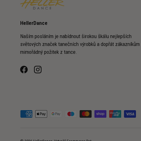
HellerDance
Naším posláním je nabídnout širokou škálu nejlepších
světových značek tanečních výrobků a dopřát zákazníkům
mimořádný požitek z tance.
Facebook
Instagram
Přijímané platební metody