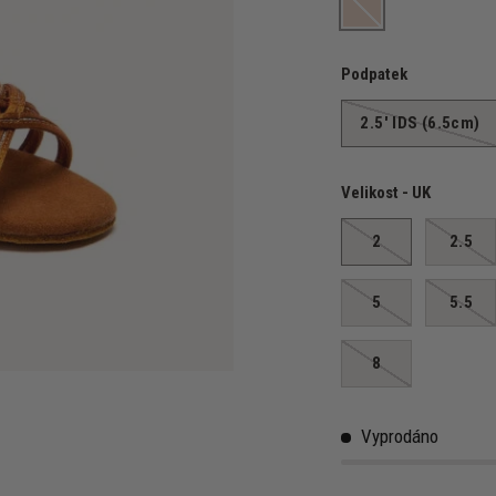
Tan Satin Sequin
Podpatek
2.5' IDS (6.5cm)
Velikost - UK
2
2.5
5
5.5
8
Vyprodáno