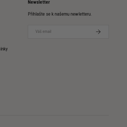
Newsletter
Přihlašte se k našemu newletteru.
Email
PŘIHLÁSIT SE K
ínky