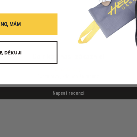
ANO, MÁM
E, DĚKUJI
Co říkají naši zákazníci
Buďte první, kdo napíše recenzi
Napsat recenzi