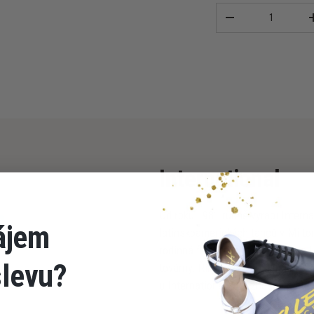
Množství
-
International
Od roku 1981 ručně vyrábí Intern
ájem
latinskoamerických tanců v Milto
rodinná firma a její zakladatel je
slevu?
továrny. Říká se, že nejlepší rest
u International to rozhodně platí!