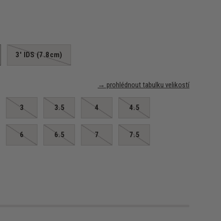
3' IDS (7.8cm)
→ prohlédnout tabulku velikostí
3
3.5
4
4.5
6
6.5
7
7.5