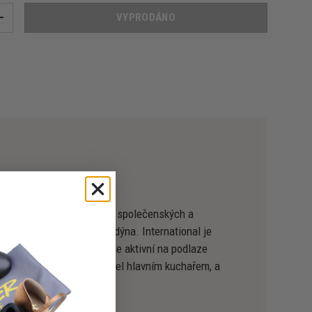
VYPRODÁNO
+
ational obuv pro tanečníky společenských a
n Keynes, severně od Londýna. International je
 i po všech těch letech stále aktivní na podlaze
aurace jsou ty, kde je majitel hlavním kuchařem, a