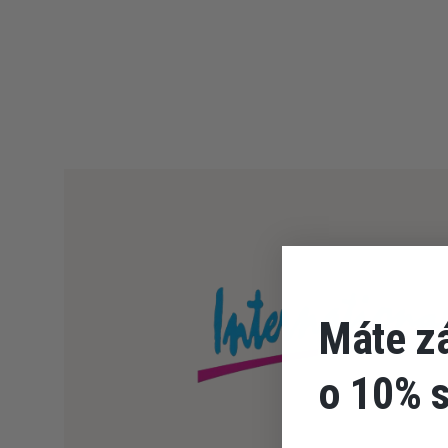
Máte z
o 10% 