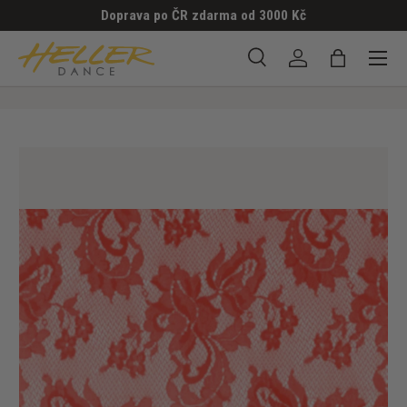
Doprava po ČR zdarma od 3000 Kč
PŘESKOČIT NA OBSAH
Menu
Hledat
Přihlásit se
Taška
Hledat
Hledat