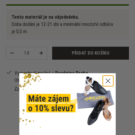
Tento materiál je na objednávku.
Doba dodání je 12-21 dní a minimální množství odběru
je 0,5 m.
Množství
PŘIDAT DO KOŠÍKU
-
+
Vyzvednutí možné v
Prodejna Praha
Obvykle připraveno za 1–4 dny
Zobrazit informace o obchodu