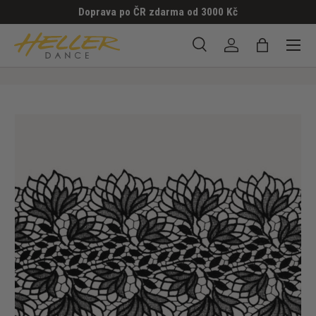
Doprava po ČR zdarma od 3000 Kč
PŘESKOČIT NA OBSAH
Menu
Hledat
Přihlásit se
Taška
Hledat
Hledat