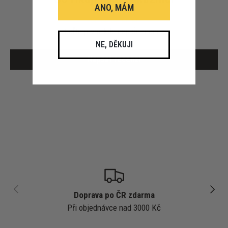
ANO, MÁM
Buďte první, kdo napíše recenzi
NE, DĚKUJI
Napsat recenzi
PŘEDCHOZÍ
DALŠÍ
Doprava po ČR zdarma
Při objednávce nad 3000 Kč