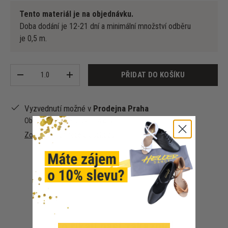
Tento materiál je na objednávku.
Doba dodání je 12-21 dní a minimální množství odběru
je 0,5 m.
Množství
PŘIDAT DO KOŠÍKU
-
+
Vyzvednutí možné v
Prodejna Praha
Obvykle připraveno za 1–4 dny
Zobrazit informace o obchodu
Co říkají naši zákazníci