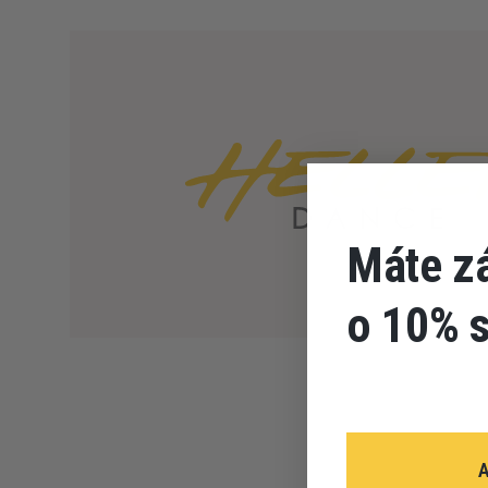
Máte z
o 10% 