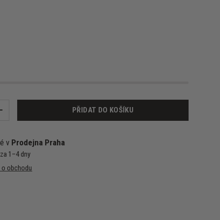
PŘIDAT DO KOŠÍKU
+
né v
Prodejna Praha
 za 1–4 dny
e o obchodu