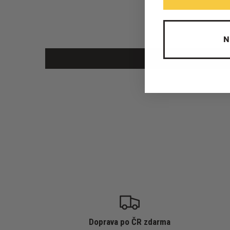
N
Doprava po ČR zdarma