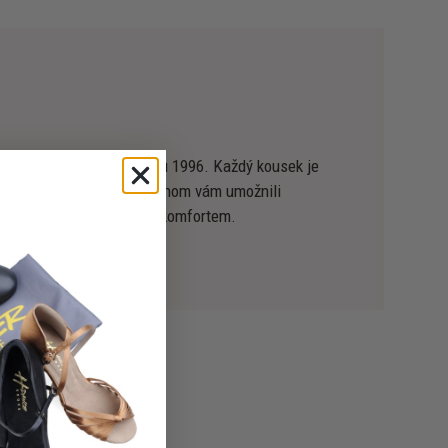
jeme sami v Česku od roku 1996. Každý kousek je
kvalitní materiály tak, abychom vám umožnili
gancí, ale i s maximálním komfortem.