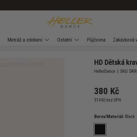
Metráž a zdobení
Ostatní
Půjčovna
Zakázková 
HD Dětská kra
HellerDance
|
SKU:
DKR
380 Kč
314 Kč bez DPH
Barva/Materiál:
Black
Black