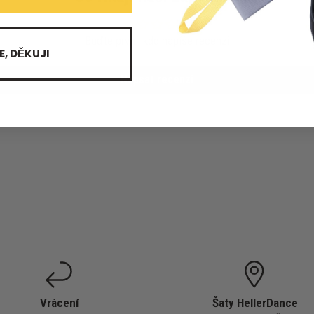
Buďte první, kdo napíše recenzi
E, DĚKUJI
Napsat recenzi
Vrácení
Šaty HellerDance