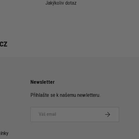
Jakýkoliv dotaz
cz
Newsletter
Přihlašte se k našemu newletteru.
Email
PŘIHLÁSIT SE K
ínky