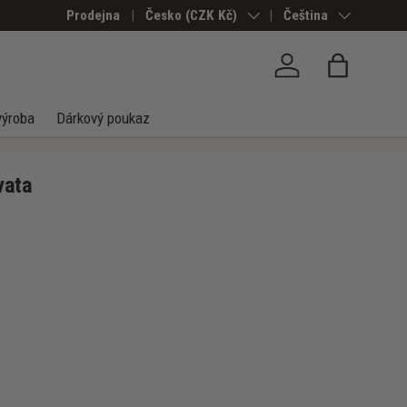
Prodejna
Země/Region
Česko (CZK Kč)
Jazyk
Čeština
Přihlásit se
Taška
výroba
Dárkový poukaz
vata