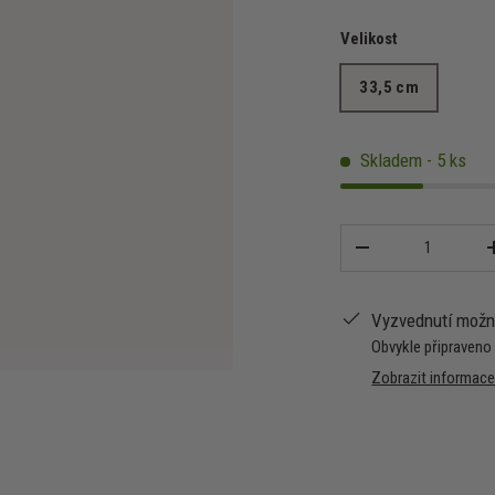
Velikost
33,5 cm
Skladem - 5 ks
Množství
-
Vyzvednutí mož
Obvykle připraveno
Zobrazit informac