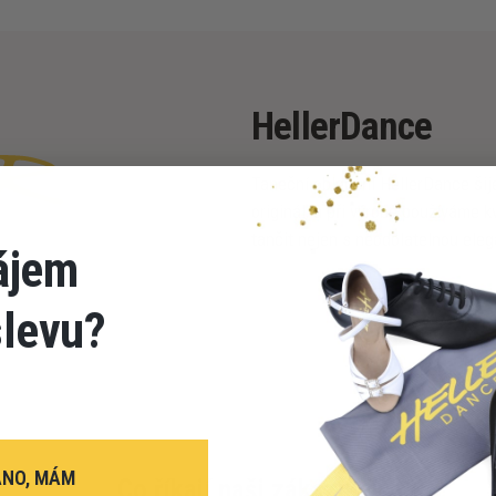
HellerDance
Taneční oblečení HellerDance ši
originál, a při výrobě používáme 
tančit nejen s neodolatelnou ele
ájem
slevu?
ANO, MÁM
Co říkají naši zákazníci