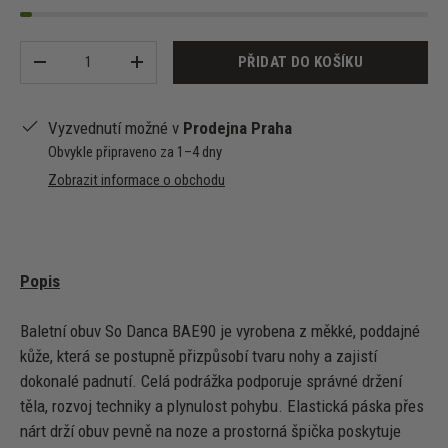
Množství
PŘIDAT DO KOŠÍKU
-
+
Vyzvednutí možné v
Prodejna Praha
Obvykle připraveno za 1–4 dny
Zobrazit informace o obchodu
Popis
Baletní obuv So Danca BAE90 je vyrobena z měkké, poddajné
kůže, která se postupně přizpůsobí tvaru nohy a zajistí
dokonalé padnutí. Celá podrážka podporuje správné držení
těla, rozvoj techniky a plynulost pohybu. Elastická páska přes
nárt drží obuv pevně na noze a prostorná špička poskytuje