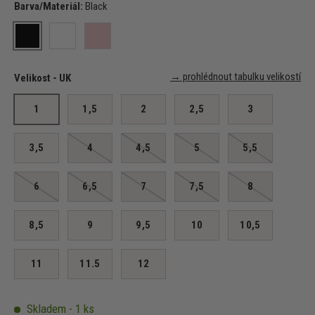
Barva/Materiál:
Black
Black
White
Pink
→ prohlédnout tabulku velikostí
Velikost - UK
1
1,5
2
2,5
3
3,5
4
4,5
5
5,5
6
6,5
7
7,5
8
8,5
9
9,5
10
10,5
11
11.5
12
Skladem - 1 ks