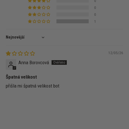
0
0
0
1
Sort by
12/05/26
Anna Borovcová
Špatná velikost
přišla mi špatná velikost bot