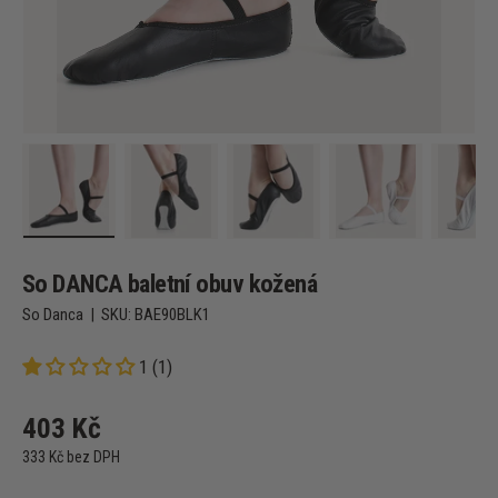
Načíst obrázek 1 v zobrazení galerie
Načíst obrázek 2 v zobrazení galerie
Načíst obrázek 3 v zobrazení g
Načíst obrázek 4
Na
So DANCA baletní obuv kožená
So Danca
|
SKU:
BAE90BLK1
1 (1)
403 Kč
333 Kč bez DPH