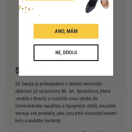
ANO, MÁM
NE, DĚKUJI
So Danca
Só Dança je průkopníkem v oblasti tanečního
oblečení již od poloviny 80. let. Společnost, která
vznikla v Brazílii a rozšířila svou výrobu do
Dominikánské republiky a Spojených států, neustále
inovuje své produkty, jako jsou plně elastické baletní
boty a unikátní leotardy.