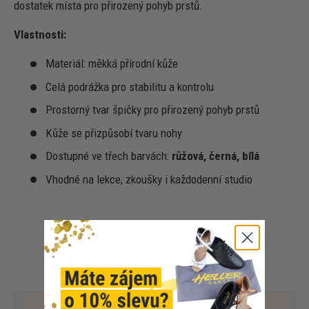
dostatek místa pro přirozený pohyb prstů.
Vlastnosti:
Materiál: měkká přírodní kůže
Celá podrážka pro stabilitu a kontrolu
Prostorný tvar špičky pro přirozený pohyb prstů
Kůže se přizpůsobí tvaru nohy
Dostupné ve třech barvách:
růžová, černá, bílá
Vhodné na lekce, zkoušky i každodenní studio