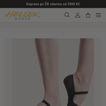
Doprava po ČR zdarma od 3000 Kč
PŘESKOČIT NA OBSAH
Menu
Hledat
Přihlásit se
Taška
Hledat
Hledat