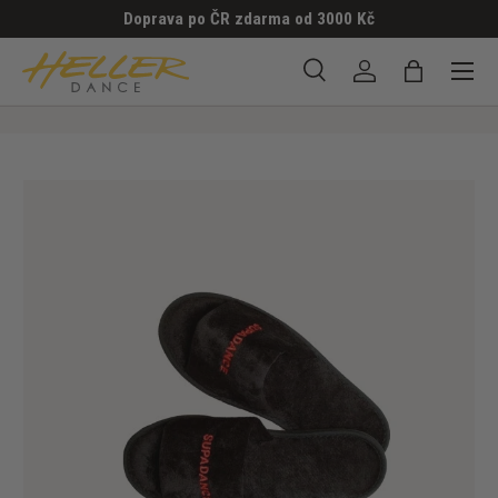
Doprava po ČR zdarma od 3000 Kč
PŘESKOČIT NA OBSAH
Menu
Hledat
Přihlásit se
Taška
Hledat
Hledat