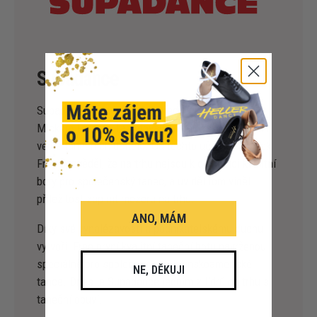
Supadance
Supadance byla založena před více než 50 lety
Mickem Freeem, talentovaným obuvníkem, který žil
vedle tanečních učitelů. Od těchto učitelů se Mick
Free dozvěděl, že na trhu nejsou k dispozici kvalitní
boty pro společenský tanec, a uviděl tom viděl
příležitost zaplnit mezeru na trhu.
ANO, MÁM
Díky své vynalézavosti a podnikatelskému duchu
vytvořil Free první kvalitní taneční botu navrženou
speciálně pro společenské a latinskoamerické
NE, DĚKUJI
tance. Dnes je Supadance jedním z lídrů na trhu s
taneční obuví.