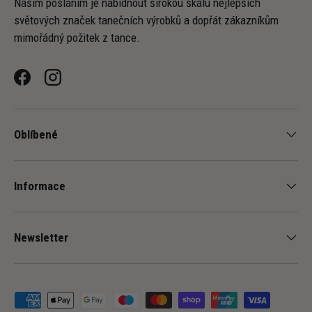
Naším posláním je nabídnout širokou škálu nejlepších
světových značek tanečních výrobků a dopřát zákazníkům
mimořádný požitek z tance.
Facebook
Instagram
Oblíbené
Informace
Newsletter
Přijímané platební metody