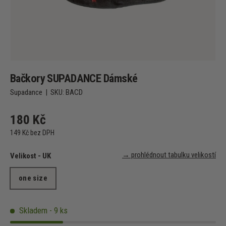
Bačkory SUPADANCE Dámské
Supadance
|
SKU:
BACD
180 Kč
149 Kč bez DPH
→ prohlédnout tabulku velikostí
Velikost - UK
one size
Skladem - 9 ks