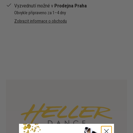
Vyzvednutí možné v
Prodejna Praha
Obvykle připraveno za 1–4 dny
Zobrazit informace o obchodu