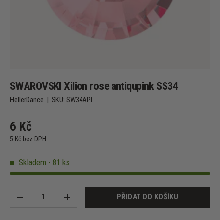
SWAROVSKI Xilion rose antiqupink SS34
HellerDance
|
SKU:
SW34API
6 Kč
5 Kč bez DPH
Skladem - 81 ks
Množství
PŘIDAT DO KOŠÍKU
-
+