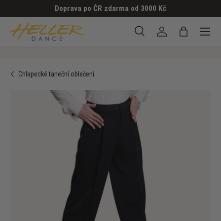
Doprava po ČR zdarma od 3000 Kč
PŘESKOČIT NA OBSAH
Menu
Hledat
Přihlásit se
Taška
Hledat
Hledat
Chlapecké taneční oblečení