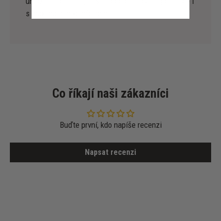
umožnili tančit nejen s neodolatelnou elegancí, ale i
s maximálním komfortem.
Co říkají naši zákazníci
Buďte první, kdo napíše recenzi
Napsat recenzi